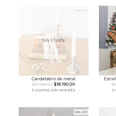
39% OFF
SIN STOCK
Candelabro de metal
Estre
$18.190,00
$29.960,00
$3
3 CUOTAS SIN INTERÉS
3
26% OFF