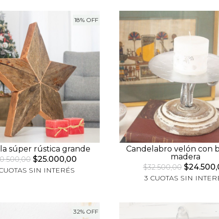
18% OFF
lla súper rústica grande
Candelabro velón con 
madera
$25.000,00
0.500,00
$24.500,
$32.500,00
 CUOTAS SIN INTERÉS
3 CUOTAS SIN INTER
32% OFF