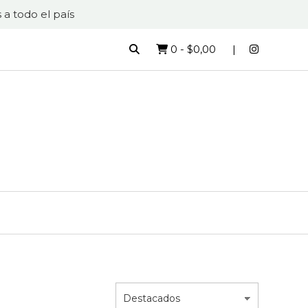
 a todo el país
0
-
$0,00