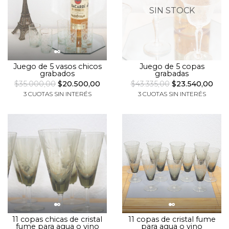
SIN STOCK
Juego de 5 vasos chicos
Juego de 5 copas
grabados
grabadas
$35.000,00
$20.500,00
$43.335,00
$23.540,00
3 CUOTAS SIN INTERÉS
3 CUOTAS SIN INTERÉS
11 copas chicas de cristal
11 copas de cristal fume
fume para agua o vino
para agua o vino