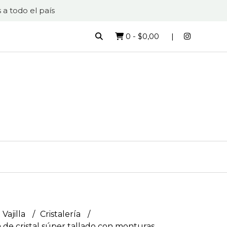
 a todo el país
0
-
$0,00
 Vajilla
Cristalería
de cristal súper tallado con monturas