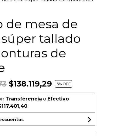
o de mesa de
l súper tallado
onturas de
e
$138.119,29
73
5
% OFF
on
Transferencia
o
Efectivo
$117.401,40
descuentos