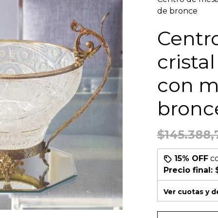
de bronce
Centr
crista
con m
bronc
$145.388,
15% OFF
c
Precio final:
Ver cuotas y 