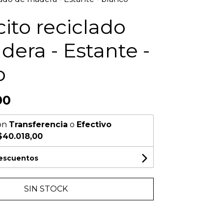
ito reciclado
era - Estante -
o
00
on
Transferencia
o
Efectivo
$40.018,00
descuentos
SIN STOCK