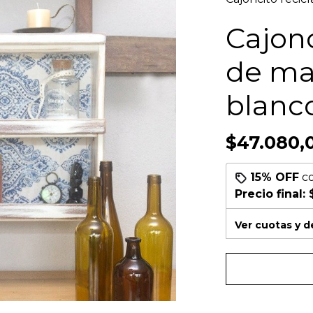
Cajonc
de mad
blanc
$47.080,
15% OFF
c
Precio final:
Ver cuotas y 