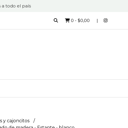
 a todo el país
0
-
$0,00
s y cajoncitos
lado de madera - Estante - blanco