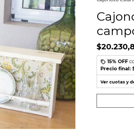
Cajonc
campo
$20.230,
15% OFF
c
Precio final:
Ver cuotas y 