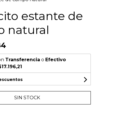
ito estante de
 natural
84
on
Transferencia
o
Efectivo
$17.196,21
descuentos
SIN STOCK