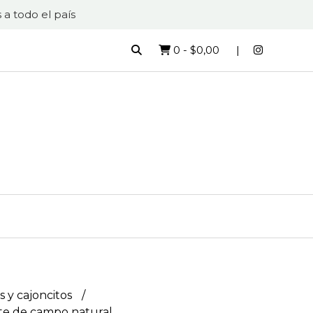
 a todo el país
0
-
$0,00
s y cajoncitos
nte de campo natural