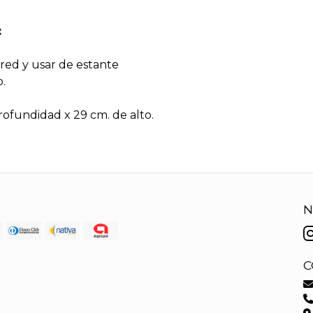
:
ared y usar de estante
.
rofundidad x 29 cm. de alto.
N
C