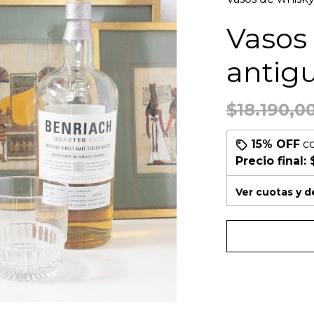
Vasos
antigu
$18.190,0
15% OFF
c
Precio final:
Ver cuotas y 