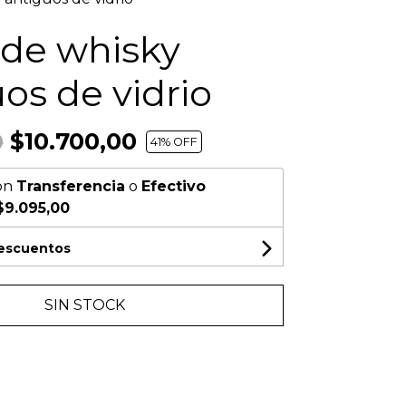
 de whisky
os de vidrio
$10.700,00
0
41
% OFF
on
Transferencia
o
Efectivo
$9.095,00
descuentos
SIN STOCK