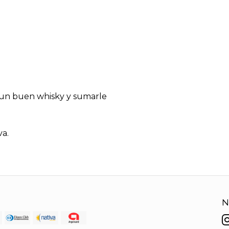
e un buen whisky y sumarle
va.
N