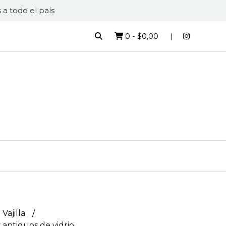
 a todo el país
0
-
$0,00
 Vajilla
 antiguos de vidrio