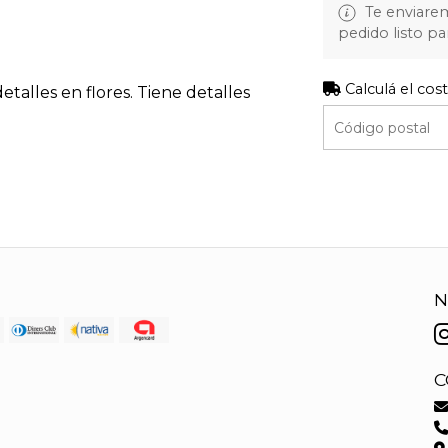
Te enviare
pedido listo pa
Calculá el cos
talles en flores. Tiene detalles
N
C