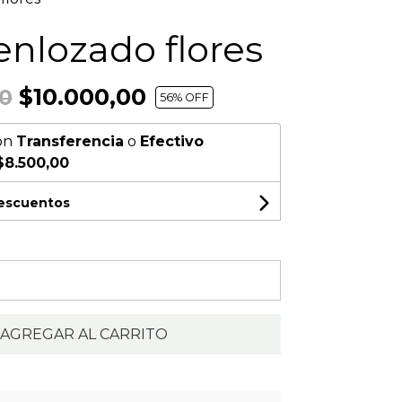
enlozado flores
$10.000,00
0
56
% OFF
on
Transferencia
o
Efectivo
$8.500,00
descuentos
AGREGAR AL CARRITO