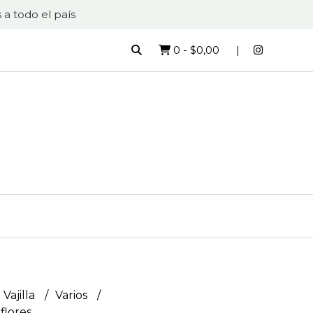
 a todo el país
0
-
$0,00
 Vajilla
Varios
flores