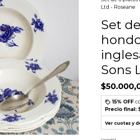
Ltd - Roseane
Set de
hondo
ingle
Sons 
$50.000,
15% OFF
c
Precio final:
Ver cuotas y 
Cantidad