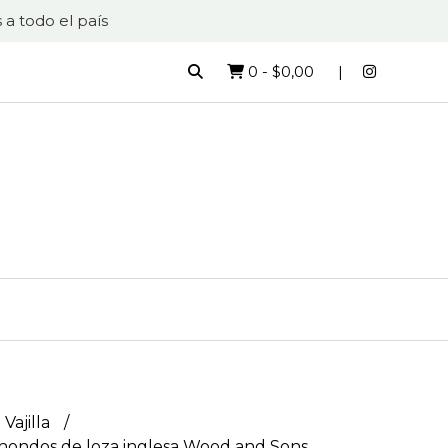
 a todo el país
0
-
$0,00
 Vajilla
 hondos de loza inglesa Wood and Sons