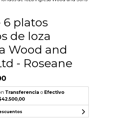
 6 platos
s de loza
sa Wood and
Ltd - Roseane
00
on
Transferencia
o
Efectivo
$42.500,00
descuentos